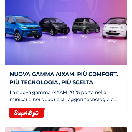
NUOVA GAMMA AIXAM: PIÙ COMFORT,
PIÙ TECNOLOGIA, PIÙ SCELTA
La nuova gamma AIXAM 2026 porta nelle
minicar e nei quadricicli leggeri tecnologie e
dotazioni che fino a poco tempo fa erano
Scopri di più
riservate a segmenti superiori.