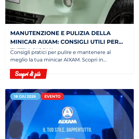
MANUTENZIONE E PULIZIA DELLA
MINICAR AIXAM: CONSIGLI UTILI PER
TUTTI I GIORNI
Consigli pratici per pulire e mantenere al
meglio la tua minicar AIXAM. Scopri in
concessionaria i servizi dedicati.
Scopri di più
18 GIU 2026
EVENTO