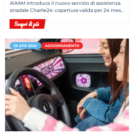
SUPPORTO PER LA TUA MOBILITÀ
AIXAM introduce il nuovo servizio di assistenza
stradale Charlie24: copertura valida per 24 mesi,
servizio di traino e custodia del veicolo e
Scopri di più
interventi sul posto 24 ore su 24
29 APR 2026
AGGIORNAMENTO