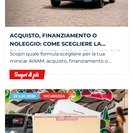
ACQUISTO, FINANZIAMENTO O
NOLEGGIO: COME SCEGLIERE LA
FORMULA GIUSTA PER LA TUA MINICAR
Scopri quale formula scegliere per la tua
minicar AIXAM: acquisto, finanziamento o
noleggio in base alle tue esigenze.
Scopri di più
22 LUG 2026
SICUREZZA