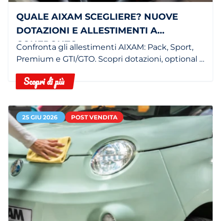
QUALE AIXAM SCEGLIERE? NUOVE
DOTAZIONI E ALLESTIMENTI A
CONFRONTO
Confronta gli allestimenti AIXAM: Pack, Sport,
Premium e GTI/GTO. Scopri dotazioni, optional e
minicar più adatta in concessionaria.
Scopri di più
25 GIU 2026
POST VENDITA