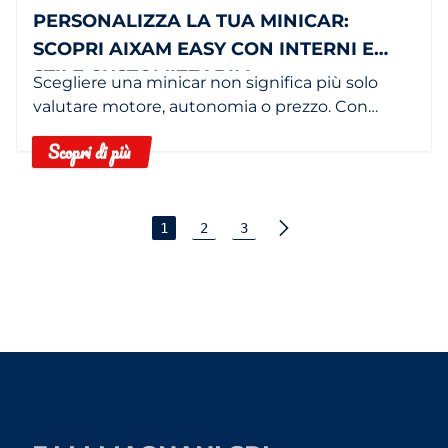
PERSONALIZZA LA TUA MINICAR:
SCOPRI AIXAM EASY CON INTERNI E
STILE CUSTOMIZZABILI
Scegliere una minicar non significa più solo
valutare motore, autonomia o prezzo. Con
AIXAM Easy, rendi il tuo veicolo davvero tuo,
Scopri di più
personalizzandolo in base al tuo stile.
1
2
3