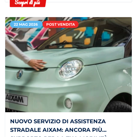
Scopri di più
leggero.
22 MAG 2026
POST VENDITA
NUOVO SERVIZIO DI ASSISTENZA
STRADALE AIXAM: ANCORA PIÙ