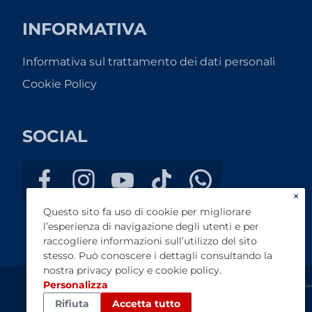
INFORMATIVA
Informativa sul trattamento dei dati personali
Cookie Policy
SOCIAL
×
Questo sito fa uso di cookie per migliorare
l’esperienza di navigazione degli utenti e per
raccogliere informazioni sull’utilizzo del sito
stesso. Può conoscere i dettagli consultando la
nostra
privacy policy
e
cookie policy
.
Personalizza
F.lli Magnani SRL - PI 03611290408 - Capitale Sociale €
Rifiuta
Accetta tutto
70.000,00 - REA: FO-308357 - Reg. Imprese 03611290408