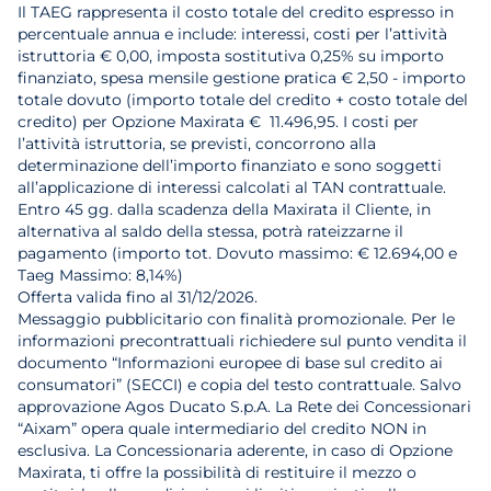
Il TAEG rappresenta il costo totale del credito espresso in
percentuale annua e include: interessi, costi per l’attività
istruttoria € 0,00, imposta sostitutiva 0,25% su importo
finanziato, spesa mensile gestione pratica € 2,50 - importo
totale dovuto (importo totale del credito + costo totale del
credito) per Opzione Maxirata € 11.496,95. I costi per
l’attività istruttoria, se previsti, concorrono alla
determinazione dell’importo finanziato e sono soggetti
all’applicazione di interessi calcolati al TAN contrattuale.
Entro 45 gg. dalla scadenza della Maxirata il Cliente, in
alternativa al saldo della stessa, potrà rateizzarne il
pagamento (importo tot. Dovuto massimo: € 12.694,00 e
Taeg Massimo: 8,14%)
Offerta valida fino al 31/12/2026.
Messaggio pubblicitario con finalità promozionale. Per le
informazioni precontrattuali richiedere sul punto vendita il
documento “Informazioni europee di base sul credito ai
consumatori” (SECCI) e copia del testo contrattuale. Salvo
approvazione Agos Ducato S.p.A. La Rete dei Concessionari
“Aixam” opera quale intermediario del credito NON in
esclusiva. La Concessionaria aderente, in caso di Opzione
Maxirata, ti offre la possibilità di restituire il mezzo o