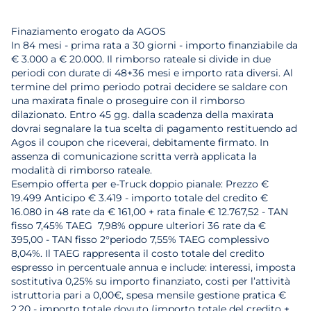
Finaziamento erogato da AGOS
In 84 mesi - prima rata a 30 giorni - importo finanziabile da
€ 3.000 a € 20.000. Il rimborso rateale si divide in due
periodi con durate di 48+36 mesi e importo rata diversi. Al
termine del primo periodo potrai decidere se saldare con
una maxirata finale o proseguire con il rimborso
dilazionato. Entro 45 gg. dalla scadenza della maxirata
dovrai segnalare la tua scelta di pagamento restituendo ad
Agos il coupon che riceverai, debitamente firmato. In
assenza di comunicazione scritta verrà applicata la
modalità di rimborso rateale.
Esempio offerta per e-Truck doppio pianale: Prezzo €
19.499 Anticipo € 3.419 - importo totale del credito €
16.080 in 48 rate da € 161,00 + rata finale € 12.767,52 - TAN
fisso 7,45% TAEG 7,98% oppure ulteriori 36 rate da €
395,00 - TAN fisso 2°periodo 7,55% TAEG complessivo
8,04%. Il TAEG rappresenta il costo totale del credito
espresso in percentuale annua e include: interessi, imposta
sostitutiva 0,25% su importo finanziato, costi per l’attività
istruttoria pari a 0,00€, spesa mensile gestione pratica €
2,20 - importo totale dovuto (importo totale del credito +